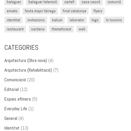
balaguer
balaguer televisió
cartell
casa cassó
comunió
envato
festa major tàrrega
final catalunya
flyers
identitat
invitacions
kalium
laborator
logo
lo tossino
restaurant
sardana
themeforest
web
CATEGORIES
Arquitectura (Obra nova)
(4)
Arquitectura (Rehabilitació)
(7)
Comunicació
(20)
Editorial
(12)
Espais efímers
(5)
Everyday Life
(1)
General
(4)
Identitat
(13)