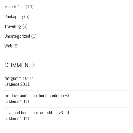
Miscel·lània
(10)
Packaging
(5)
Travelling
(3)
Uncategorized
(1)
Web
(6)
COMMENTS.
fnf gummibar
on
La Mercè 2011
fnf dave and bambi hortas edition v3
on
La Mercè 2011
dave and bambi hortas edition v3 fnf
on
La Mercè 2011