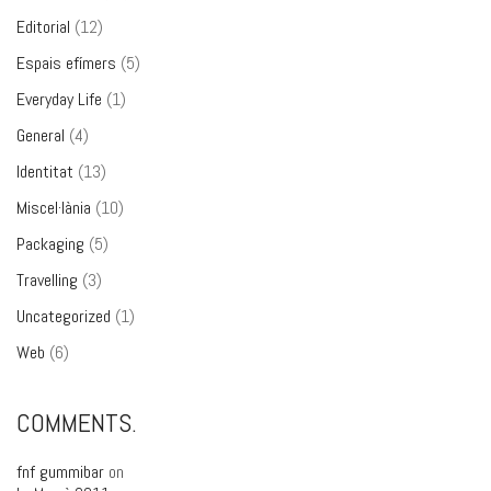
Editorial
(12)
Espais efímers
(5)
Everyday Life
(1)
General
(4)
Identitat
(13)
Miscel·lània
(10)
Packaging
(5)
Travelling
(3)
Uncategorized
(1)
Web
(6)
COMMENTS.
fnf gummibar
on