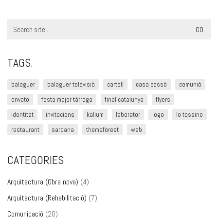
Search
for:
TAGS.
balaguer
balaguer televisió
cartell
casa cassó
comunió
envato
festa major tàrrega
final catalunya
flyers
identitat
invitacions
kalium
laborator
logo
lo tossino
restaurant
sardana
themeforest
web
CATEGORIES
Arquitectura (Obra nova)
(4)
Arquitectura (Rehabilitació)
(7)
Comunicació
(20)