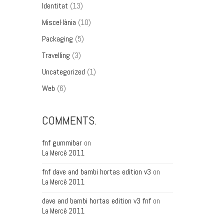
Identitat
(13)
Miscel·lània
(10)
Packaging
(5)
Travelling
(3)
Uncategorized
(1)
Web
(6)
COMMENTS.
fnf gummibar
on
La Mercè 2011
fnf dave and bambi hortas edition v3
on
La Mercè 2011
dave and bambi hortas edition v3 fnf
on
La Mercè 2011