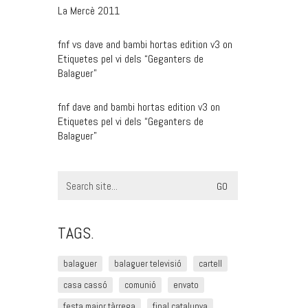
La Mercè 2011
fnf vs dave and bambi hortas edition v3
on
Etiquetes pel vi dels “Geganters de
Balaguer”
fnf dave and bambi hortas edition v3
on
Etiquetes pel vi dels “Geganters de
Balaguer”
Search
for:
TAGS.
balaguer
balaguer televisió
cartell
casa cassó
comunió
envato
festa major tàrrega
final catalunya