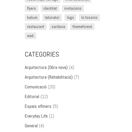
flyers
identitat
invitacions
kalium
laborator
logo
lo tossino
restaurant
sardana
themeforest
web
CATEGORIES
Arquitectura (Obra nova)
(4)
Arquitectura (Rehabilitació)
(7)
Comunicació
(20)
Editorial
(12)
Espais efímers
(5)
Everyday Life
(1)
General
(4)