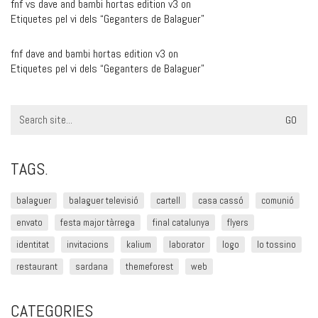
fnf vs dave and bambi hortas edition v3
on
Etiquetes pel vi dels “Geganters de Balaguer”
fnf dave and bambi hortas edition v3
on
Etiquetes pel vi dels “Geganters de Balaguer”
Search
for:
TAGS.
balaguer
balaguer televisió
cartell
casa cassó
comunió
envato
festa major tàrrega
final catalunya
flyers
identitat
invitacions
kalium
laborator
logo
lo tossino
restaurant
sardana
themeforest
web
CATEGORIES