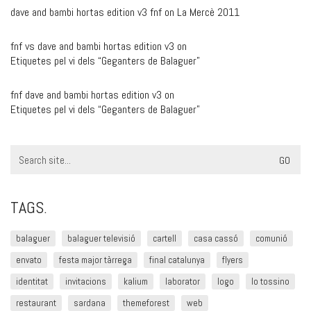
dave and bambi hortas edition v3 fnf
on
La Mercè 2011
fnf vs dave and bambi hortas edition v3
on
Etiquetes pel vi dels “Geganters de Balaguer”
fnf dave and bambi hortas edition v3
on
Etiquetes pel vi dels “Geganters de Balaguer”
Search
for:
TAGS.
balaguer
balaguer televisió
cartell
casa cassó
comunió
envato
festa major tàrrega
final catalunya
flyers
identitat
invitacions
kalium
laborator
logo
lo tossino
restaurant
sardana
themeforest
web