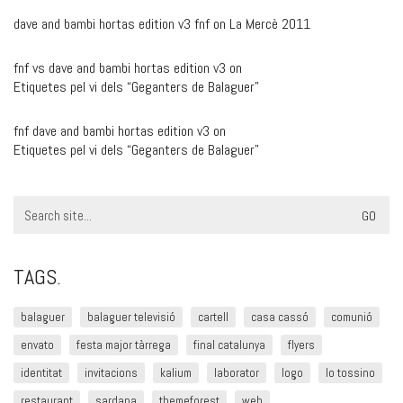
dave and bambi hortas edition v3 fnf
on
La Mercè 2011
fnf vs dave and bambi hortas edition v3
on
Etiquetes pel vi dels “Geganters de Balaguer”
fnf dave and bambi hortas edition v3
on
Etiquetes pel vi dels “Geganters de Balaguer”
Search
for:
TAGS.
balaguer
balaguer televisió
cartell
casa cassó
comunió
envato
festa major tàrrega
final catalunya
flyers
identitat
invitacions
kalium
laborator
logo
lo tossino
restaurant
sardana
themeforest
web