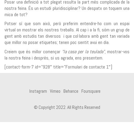
Posar una definició a tot plegat resulta la part més complicada de la
nostra feina. És un estudi pluridisciplinar? Un despatx on toquem una
mica de tot?
Potser sí que som això, però preferim entendre-ho com un espai
virtual on mostrar els nostres treballs. Al cap i a la fi, sóm un grup de
gent amb estudis tan diversos i que col·labora amb gent tan variada
que millor no posar etiquetes; tenen poc sentit avui en dia.
Creiem que és millor començar
“la casa per la teulada”
, mostrar-vos
la nostra feina i després, si us agrada, ens presentem.
[contact-form-7 id=”928″ title=”Formulari de contacte 1″]
Instagram
Vimeo
Behance
Foursquare
© Copyright 2022. All Rights Reserved