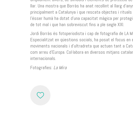
llar. Una mostra que Borràs ha anat recollint al llarg d’any
principalment a Catalunya i que rescata objectes i rituals
l’ésser humà ha dotat d’una capacitat màgica per protegi
de tot mal i que han sobreviscut fins a ple segle XXI.
Jordi Borràs és fotoperiodista i cap de fotografia de LA M
Especialitzat en qüestions socials, ha posat el focus en 
moviments nacionals i d’ultradreta que actuen tant a Cat
com arreu d’Europa. Col·labora en diversos mitjans catala
internacionals.
Fotografies:
La Mira