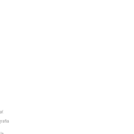
al
.
rafia
la