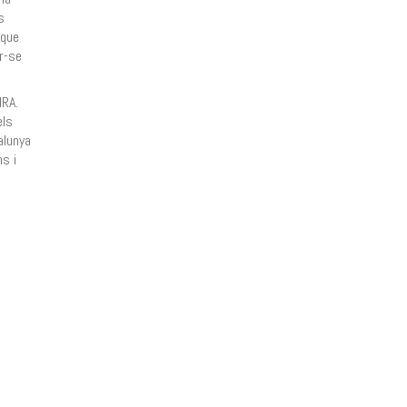
s
 que
r-se
IRA.
els
alunya
ns i