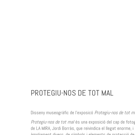
PROTEGIU-NOS DE TOT MAL
Disseny museogràfic de l’exposicó
Protegiu-nos de tot m
Protegiu-nos de tot mal
és una exposició del cap de fotog
de LA MIRA, Jordi Borràs, que reivindica el llegat enorme, i
àmpliament divers, de símbols i elements de protecció de 