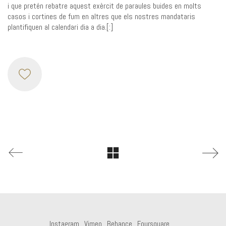
i que pretén rebatre aquest exèrcit de paraules buides en molts
casos i cortines de fum en altres que els nostres mandataris
plantifiquen al calendari dia a dia.[:]
Instagram
Vimeo
Behance
Foursquare