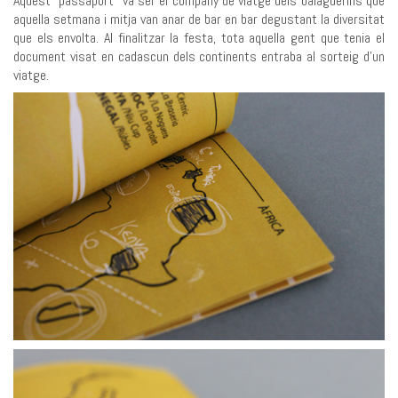
Aquest “passaport” va ser el company de viatge dels balaguerins que
aquella setmana i mitja van anar de bar en bar degustant la diversitat
que els envolta. Al finalitzar la festa, tota aquella gent que tenia el
document visat en cadascun dels continents entraba al sorteig d’un
viatge.