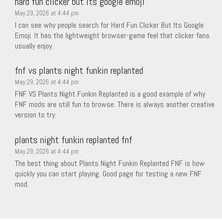
hard fun clicker but its google emoji
May 29, 2026 at 4:44 pm
I can see why people search for Hard Fun Clicker But Its Google
Emoji. It has the lightweight browser-game feel that clicker fans
usually enjoy.
fnf vs plants night funkin replanted
May 29, 2026 at 4:44 pm
FNF VS Plants Night Funkin Replanted is a good example of why
FNF mods are still fun to browse. There is always another creative
version to try.
plants night funkin replanted fnf
May 29, 2026 at 4:44 pm
The best thing about Plants Night Funkin Replanted FNF is how
quickly you can start playing. Good page for testing a new FNF
mod.